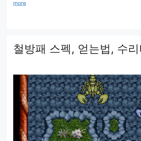
more
철방패 스펙, 얻는법, 수